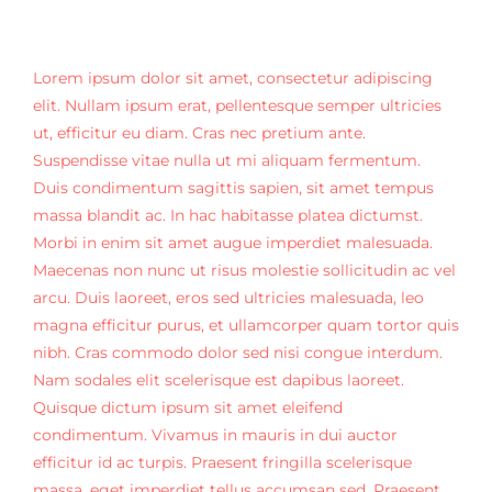
Contact Us
Blog
Lorem ipsum dolor sit amet, consectetur adipiscing
elit. Nullam ipsum erat, pellentesque semper ultricies
ut, efficitur eu diam. Cras nec pretium ante.
Contact Us
Suspendisse vitae nulla ut mi aliquam fermentum.
Duis condimentum sagittis sapien, sit amet tempus
massa blandit ac. In hac habitasse platea dictumst.
Morbi in enim sit amet augue imperdiet malesuada.
Maecenas non nunc ut risus molestie sollicitudin ac vel
arcu. Duis laoreet, eros sed ultricies malesuada, leo
magna efficitur purus, et ullamcorper quam tortor quis
nibh. Cras commodo dolor sed nisi congue interdum.
Nam sodales elit scelerisque est dapibus laoreet.
Quisque dictum ipsum sit amet eleifend
condimentum. Vivamus in mauris in dui auctor
efficitur id ac turpis. Praesent fringilla scelerisque
massa, eget imperdiet tellus accumsan sed. Praesent